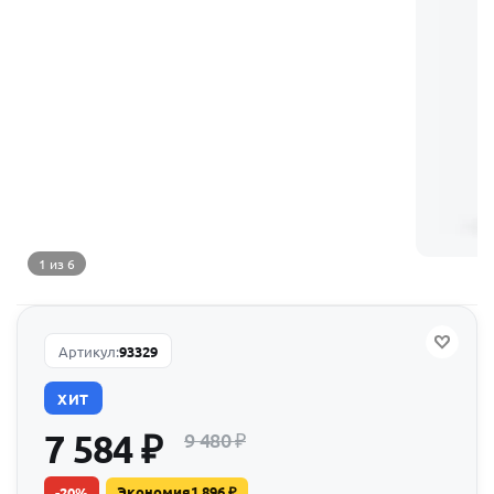
1 из 6
Артикул:
93329
ХИТ
7 584
₽
9 480
₽
Экономия
1 896
₽
-
20
%