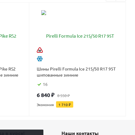
Pike RS2
Шины Pirelli Formula Ice 215/50 R17 95T
ые зимние
шипованные зимние
16
6 840
₽
8 550
₽
Экономия
1 710
₽
а в курсе!
Наши контакты