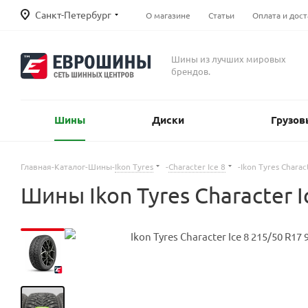
Санкт-Петербург
О магазине
Статьи
Оплата и дост
Шины из лучших мировых
брендов.
Шины
Диски
Грузов
Главная
-
Каталог
-
Шины
-
Ikon Tyres
-
Character Ice 8
-
Ikon Tyres Charac
Шины Ikon Tyres Character 