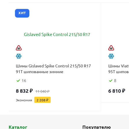
ХИТ
Шины Gislaved Spike Control 215/50 R17
Шины Viatt
91T шипованные зимние
95T шипов
16
8
8 832
₽
6 810
₽
11 040
₽
Экономия
2 208
₽
Каталог
Покупателю