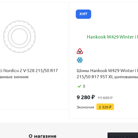
ХИТ
i Nordico 2 V-528 215/50 R17
Шины Hankook W429 Winter i 
анные зимние
215/50 R17 95T XL шипованн
8
9 280
₽
11 600
₽
Экономия
2 320
₽
О магазине
Будьте всегд