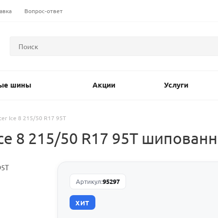
авка
Вопрос-ответ
ые шины
Акции
Услуги
ter Ice 8 215/50 R17 95T
Ice 8 215/50 R17 95T шипова
Артикул:
95297
ХИТ