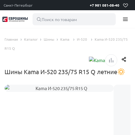
Санкт-Петербург
+7 981 081-08-40
Поиск по товарам
Главная
Каталог
Шины
Kama
И-520
Kama И-520 235/75
R15 Q
Шины Kama И-520 235/75 R15 Q летние