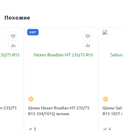
Похожие
ХИТ
n 235/75
Шины Nexen Roadian MT 235/75
Шины Sailun T
R15 104/101Q летние
R15 105T ле
8
4