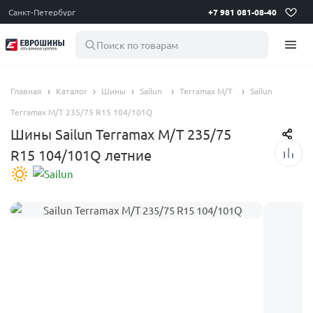
Санкт-Петербург
+7 981 081-08-40
Поиск по товарам
Главная
Каталог
Шины
Sailun
Terramax M/T
Sailun
Terramax M/T 235/75 R15 104/101Q
Шины Sailun Terramax M/T 235/75
R15 104/101Q летние