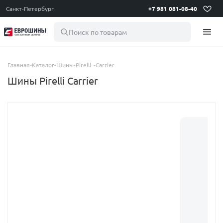
Санкт-Петербург
+7 981 081-08-40
Поиск по товарам
Главная
-
Каталог
-
Шины
-
Pirelli
-
Carrier
Шины Pirelli Carrier