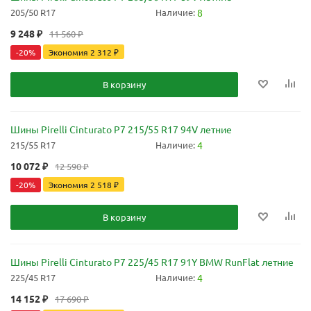
205/50 R17
Наличие:
8
9 248
₽
11 560
₽
-
20
%
Экономия
2 312
₽
В корзину
Шины Pirelli Cinturato P7 215/55 R17 94V летние
215/55 R17
Наличие:
4
10 072
₽
12 590
₽
-
20
%
Экономия
2 518
₽
В корзину
Шины Pirelli Cinturato P7 225/45 R17 91Y BMW RunFlat летние
225/45 R17
Наличие:
4
14 152
₽
17 690
₽