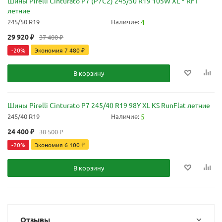
Шины Pirelli Cinturato P7 (P7C2) 245/50 R19 105W XL * RFT
летние
245/50 R19
Наличие:
4
29 920
₽
37 400
₽
-
20
%
Экономия
7 480
₽
В корзину
Шины Pirelli Cinturato P7 245/40 R19 98Y XL KS RunFlat летние
245/40 R19
Наличие:
5
24 400
₽
30 500
₽
-
20
%
Экономия
6 100
₽
В корзину
Отзывы