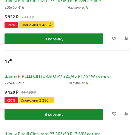
Шины Pirelli Cinturato P7 205/60 R16 92H летние
205/60 R16
Наличие:
8
5 952
₽
7 440
₽
-
20
%
Экономия
1 488
₽
В корзину
17''
Шины PIRELLI CINTURATO P7 225/45 R17 91W летние
225/45 R17
Наличие:
4
9 120
₽
11 400
₽
-
20
%
Экономия
2 280
₽
В корзину
Шины Pirelli Cinturato P7 205/50 R17 89V летние