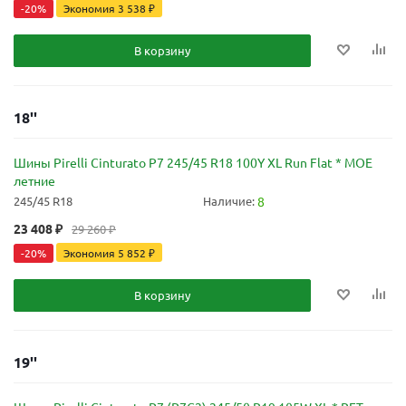
-
20
%
Экономия
3 538
₽
В корзину
18''
Шины Pirelli Cinturato P7 245/45 R18 100Y XL Run Flat * MOE
летние
245/45 R18
Наличие:
8
23 408
₽
29 260
₽
-
20
%
Экономия
5 852
₽
В корзину
19''