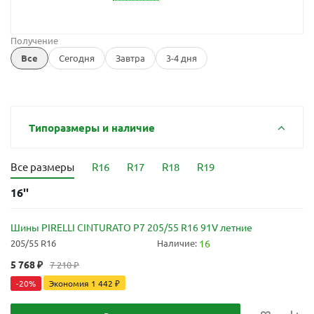
Получение
Все
Сегодня
Завтра
3-4 дня
Типоразмеры и наличие
Все размеры
R16
R17
R18
R19
16''
Шины PIRELLI CINTURATO P7 205/55 R16 91V летние
205/55 R16
Наличие:
16
5 768
₽
7 210
₽
-
20
%
Экономия
1 442
₽