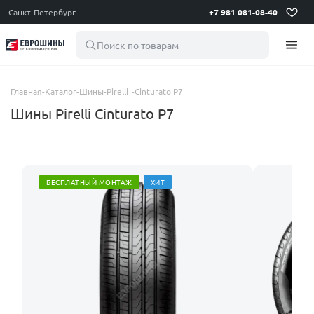
Санкт-Петербург
+7 981 081-08-40
Поиск по товарам
Главная
-
Каталог
-
Шины
-
Pirelli
-
Cinturato P7
Шины Pirelli Cinturato P7
БЕСПЛАТНЫЙ МОНТАЖ
ХИТ