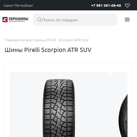
Санкт-Петербург
+7 981 081-08-40
Поиск по товарам
Главная
-
Каталог
-
Шины
-
Pirelli
-
Scorpion ATR SUV
Шины Pirelli Scorpion ATR SUV