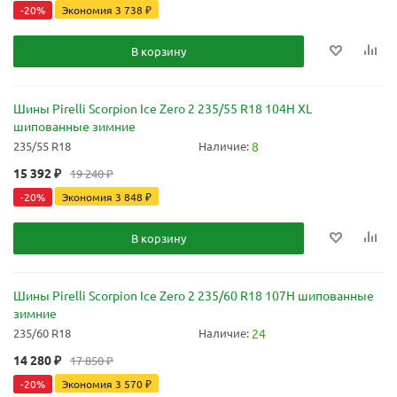
-
20
%
Экономия
3 738
₽
В корзину
Шины Pirelli Scorpion Ice Zero 2 235/55 R18 104H XL
шипованные зимние
235/55 R18
Наличие:
8
15 392
₽
19 240
₽
-
20
%
Экономия
3 848
₽
В корзину
Шины Pirelli Scorpion Ice Zero 2 235/60 R18 107H шипованные
зимние
235/60 R18
Наличие:
24
14 280
₽
17 850
₽
-
20
%
Экономия
3 570
₽