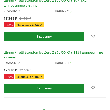
Шины Pirelli Scorpion Ice Zero 2 255/50 R19 107H XL
шипованные зимние
255/50 R19
Наличие:
8
17 368
₽
21 710
₽
-
20
%
Экономия
4 342
₽
В корзину
Шины Pirelli Scorpion Ice Zero 2 265/55 R19 113T шипованные
зимние
265/55 R19
Наличие:
4
17 920
₽
22 400
₽
-
20
%
Экономия
4 480
₽
В корзину