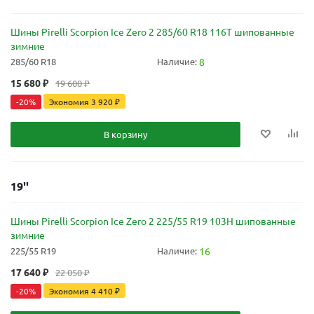
Шины Pirelli Scorpion Ice Zero 2 285/60 R18 116T шипованные
зимние
285/60 R18
Наличие:
8
15 680
₽
19 600
₽
-
20
%
Экономия
3 920
₽
В корзину
19''
Шины Pirelli Scorpion Ice Zero 2 225/55 R19 103H шипованные
зимние
225/55 R19
Наличие:
16
17 640
₽
22 050
₽
-
20
%
Экономия
4 410
₽