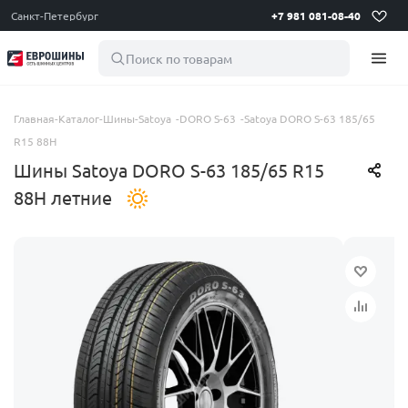
Санкт-Петербург
+7 981 081-08-40
Поиск по товарам
Главная
-
Каталог
-
Шины
-
Satoya
-
DORO S-63
-
Satoya DORO S-63 185/65
R15 88H
Шины Satoya DORO S-63 185/65 R15
88H летние