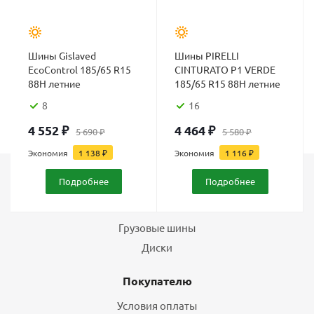
Шины Gislaved
Шины PIRELLI
EcoControl 185/65 R15
CINTURATO P1 VERDE
88H летние
185/65 R15 88H летние
8
16
4 552
₽
4 464
₽
5 690
₽
5 580
₽
Экономия
1 138
₽
Экономия
1 116
₽
Подробнее
Подробнее
Каталог
Шины
Грузовые шины
Диски
Покупателю
Условия оплаты