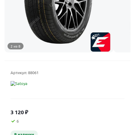
2 из 8
Артикул:
88061
3 120
₽
6
В наличии