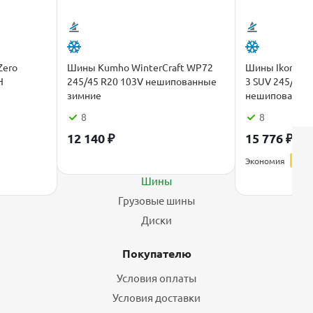
Zero
Шины Kumho WinterCraft WP72
Шины Ikon Tyr
H
245/45 R20 103V нешипованные
3 SUV 245/45 
зимние
нешипованные
8
8
12 140
₽
15 776
₽
19 
Каталог
Экономия
3 94
Шины
Грузовые шины
Диски
Покупателю
Условия оплаты
Условия доставки