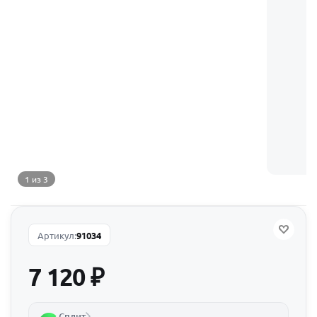
1 из 3
Артикул:
91034
7 120
₽
Сплит