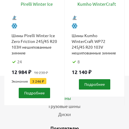
Шины Pirelli Winter Ice
Шины Kumho
Zero Friction 245/45 R20
WinterCraft WP72
103H нешипованные
245/45 R20 103V
зимние
нешипованные зимние
24
8
12 984
₽
12 140
₽
16 230
₽
Экономия
3 246
₽
Подробнее
Каталог
Подробнее
Шины
Грузовые шины
Диски
Покупателю