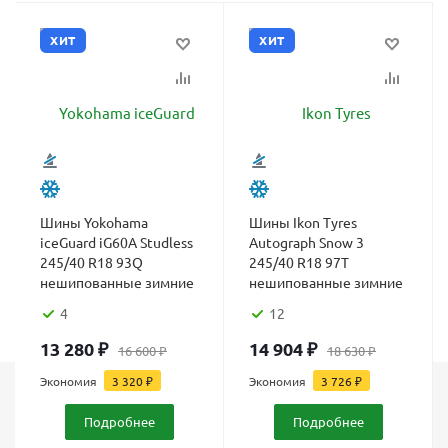
ХИТ
ХИТ
Шины Yokohama
Шины Ikon Tyres
iceGuard iG60A Studless
Autograph Snow 3
245/40 R18 93Q
245/40 R18 97T
нешипованные зимние
нешипованные зимние
4
12
13 280
₽
14 904
₽
16 600
₽
18 630
₽
Экономия
3 320
₽
Экономия
3 726
₽
Каталог
Подробнее
Подробнее
Шины