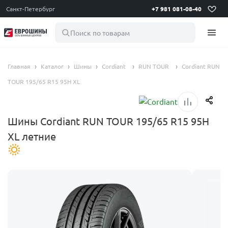
Санкт-Петербург
+7 981 081-08-40
Поиск по товарам
Главная
Каталог
Шины
Cordiant
RUN TOUR
Cordiant RUN
TOUR 195/65 R15 95H XL
Шины Cordiant RUN TOUR 195/65 R15 95H
XL летние