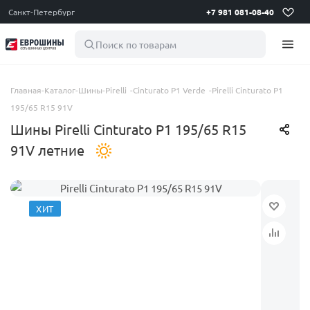
Санкт-Петербург
+7 981 081-08-40
Поиск по товарам
Главная
-
Каталог
-
Шины
-
Pirelli
-
Cinturato P1 Verde
-
Pirelli Cinturato P1
195/65 R15 91V
Шины Pirelli Cinturato P1 195/65 R15
91V летние
ХИТ