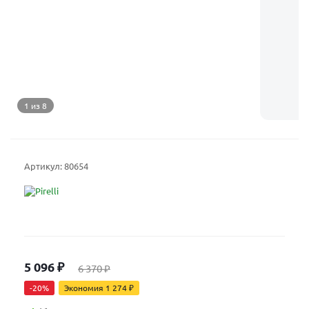
1 из 8
Артикул:
80654
5 096
₽
6 370
₽
-
20
%
Экономия
1 274
₽