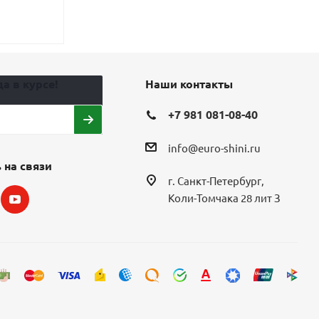
4 936
₽
6 17
Экономия
1 2
а в курсе!
Наши контакты
+7 981 081-08-40
info@euro-shini.ru
 на связи
г. Санкт-Петербург,
Коли-Томчака 28 лит З