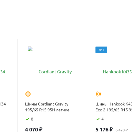
ХИТ
134
Шины Cordiant Gravity
Шины Hankook K43
195/65 R15 95H летние
Eco 2 195/65 R15 9
8
4
4 070
₽
5 176
₽
6 470
₽