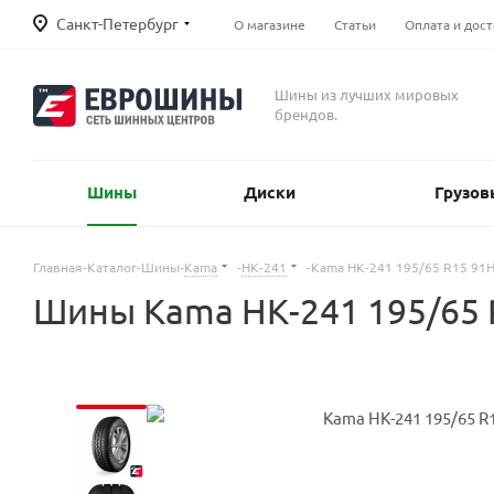
Санкт-Петербург
О магазине
Статьи
Оплата и дост
Шины из лучших мировых
брендов.
Шины
Диски
Грузов
Главная
-
Каталог
-
Шины
-
Kama
-
НК-241
-
Kama НК-241 195/65 R15 91
Шины Kama НК-241 195/65 