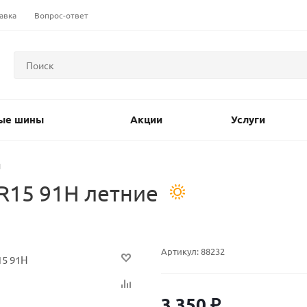
авка
Вопрос-ответ
ые шины
Акции
Услуги
H
R15 91H летние
Артикул:
88232
3 350
₽