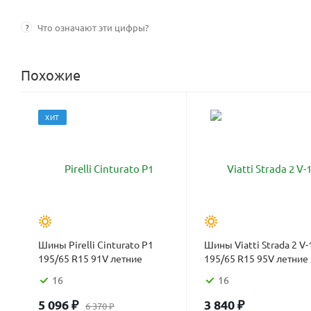
?
Что означают эти цифры?
Похожие
ХИТ
Шины Pirelli Cinturato P1
Шины Viatti Strada 2 V-
195/65 R15 91V летние
195/65 R15 95V летние
16
16
5 096
₽
3 840
₽
6 370
₽