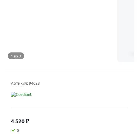
1 из 3
Артикул:
94628
4 520
₽
8