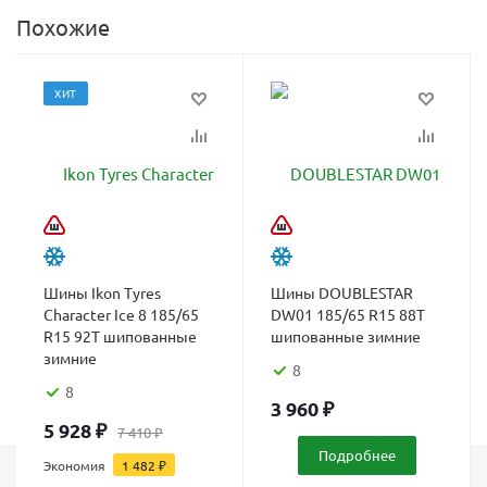
Похожие
ХИТ
Шины Ikon Tyres
Шины DOUBLESTAR
Character Ice 8 185/65
DW01 185/65 R15 88T
R15 92T шипованные
шипованные зимние
зимние
8
8
3 960
₽
5 928
₽
7 410
₽
Подробнее
Экономия
1 482
₽