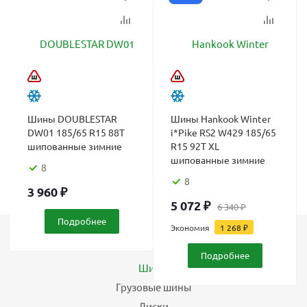
Шины DOUBLESTAR
Шины Hankook Winter
DW01 185/65 R15 88T
i*Pike RS2 W429 185/65
шипованные зимние
R15 92T XL
шипованные зимние
8
8
3 960
₽
5 072
₽
6 340
₽
Подробнее
Экономия
1 268
₽
Каталог
Подробнее
Шины
Грузовые шины
Диски