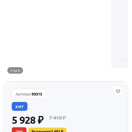
1 из 6
Артикул:
93313
ХИТ
5 928
₽
7 410
₽
Экономия
1 482
₽
-
20
%