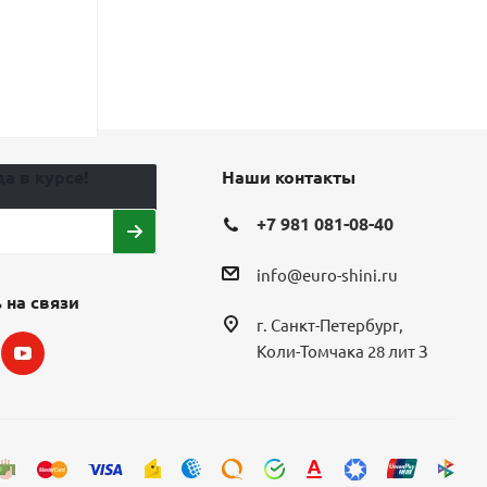
8
16
6 944
₽
5 768
₽
8 680
₽
7 21
Экономия
1 736
₽
Экономия
1 4
а в курсе!
Наши контакты
+7 981 081-08-40
info@euro-shini.ru
 на связи
г. Санкт-Петербург,
Коли-Томчака 28 лит З