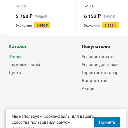
16
16
5 760
₽
6 152
₽
7 200
₽
7 690
₽
Экономия
1 440
₽
Экономия
1 538
₽
Каталог
Покупателю
Шины
Условия оплаты
Грузовые шины
Условия доставки
Диски
Гарантия на товар
Вопрос-ответ
Акции
Мы используем cookie-файлы для вашего
удобства пользования сайтом.
Принять
2026 © Еврошины - шины, диски, шиномонтаж.