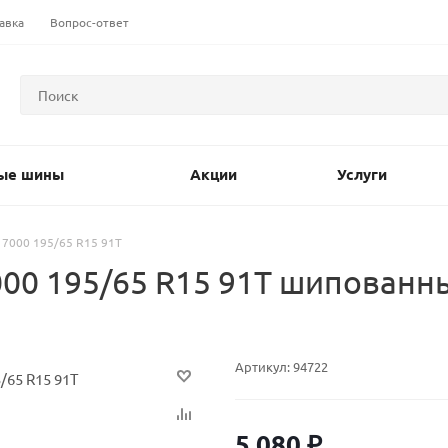
авка
Вопрос-ответ
ые шины
Акции
Услуги
 7000 195/65 R15 91T
00 195/65 R15 91T шипованн
Артикул:
94722
5 080
₽