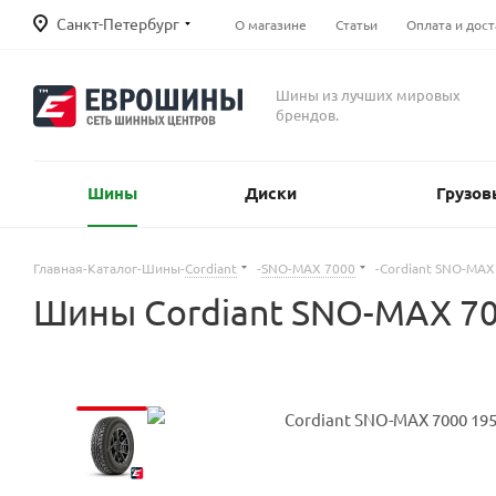
Санкт-Петербург
О магазине
Статьи
Оплата и дост
Шины из лучших мировых
брендов.
Шины
Диски
Грузов
Главная
-
Каталог
-
Шины
-
Cordiant
-
SNO-MAX 7000
-
Cordiant SNO-MAX
Шины Cordiant SNO-MAX 70