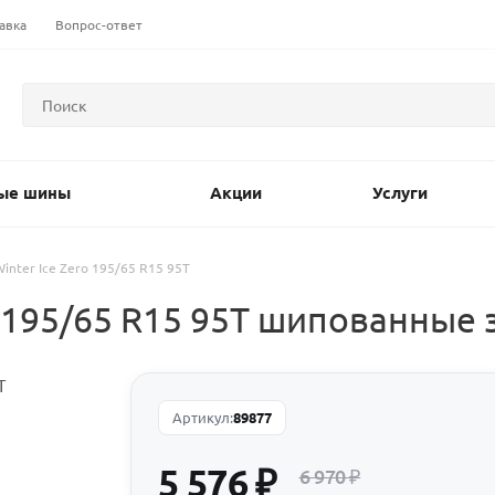
авка
Вопрос-ответ
ые шины
Акции
Услуги
 Winter Ice Zero 195/65 R15 95T
ro 195/65 R15 95T шипованные
Артикул:
89877
5 576
₽
6 970
₽