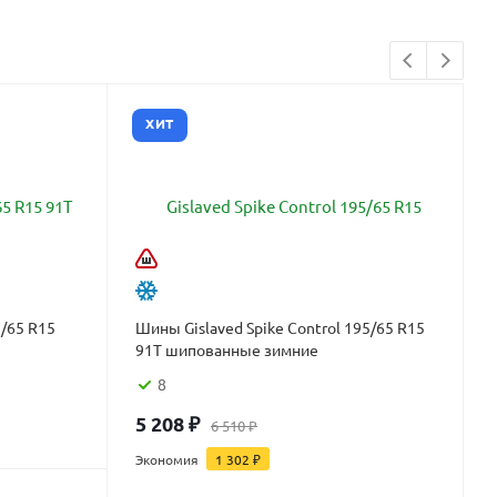
ХИТ
/65 R15
Шины Gislaved Spike Control 195/65 R15
91T шипованные зимние
8
5 208
₽
6 510
₽
Экономия
1 302
₽