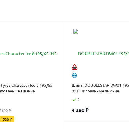
Tyres Character Ice 8 195/65
Шины DOUBLESTAR DW01 195
ипованные зимние
91T шипованные зимние
8
4 280
₽
7 690
₽
1 538
₽