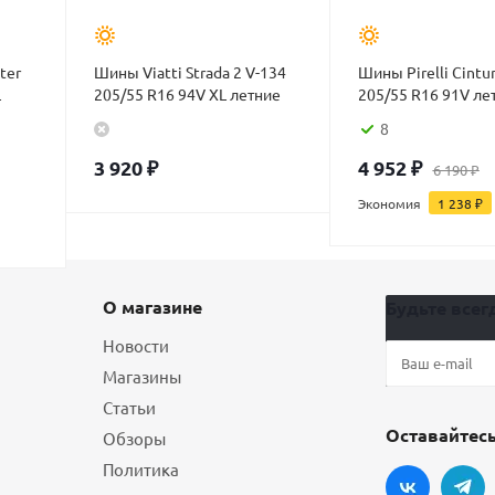
ter
Шины Viatti Strada 2 V-134
Шины Pirelli Cintu
L
205/55 R16 94V XL летние
205/55 R16 91V ле
8
3 920
₽
4 952
₽
6 190
₽
Экономия
1 238
₽
О магазине
Будьте всегд
Новости
Магазины
Статьи
Оставайтесь
Обзоры
Политика