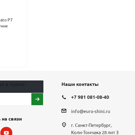
rato P7
Шины CORDIANT COMFORT
Шины Gislaved
тние
2 205/55 R16 94V летние
205/55 R16 91
4
3 880
₽
5 080
₽
6 35
Экономия
1 2
а в курсе!
Наши контакты
+7 981 081-08-40
info@euro-shini.ru
 на связи
г. Санкт-Петербург,
Коли-Томчака 28 лит З