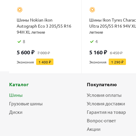
Шины Nokian ikon
Шины Ikon Tyres Charac
Autograph Eco 3 205/55 R16
Ultra 205/55 R16 94V X
94H XL летние
летние
8
4
5 600
₽
5 160
₽
7 000
₽
6 450
₽
Экономия
1 400
₽
Экономия
1 290
₽
Каталог
Покупателю
Шины
Условия оплаты
Грузовые шины
Условия доставки
Диски
Гарантия на товар
Вопрос-ответ
Акции