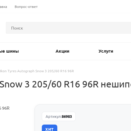
авка
Вопрос-ответ
ые шины
Акции
Услуги
Ikon Tyres Autograph Snow 3 205/60 R16 96R
 Snow 3 205/60 R16 96R неш
Артикул:
86983
ХИТ