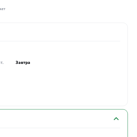
жет
т.
Завтра