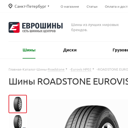
Санкт-Петербург
О магазине
Статьи
Оплата и дост
Шины из лучших мировых
брендов.
Шины
Диски
Грузов
Главная
-
Каталог
-
Шины
-
Roadstone
-
Eurovis HP02
-
ROADSTONE EUROV
Шины ROADSTONE EUROVIS 