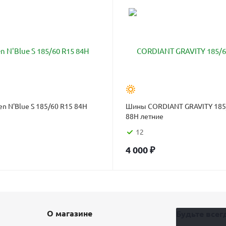
n N'Blue S 185/60 R15 84H
Шины CORDIANT GRAVITY 185
88H летние
12
4 000
₽
О магазине
Будьте всегд