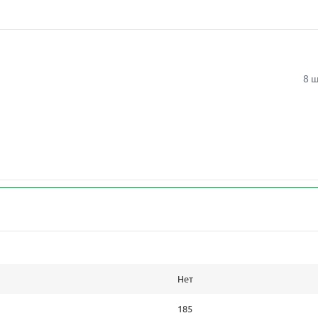
8 ш
Нет
185