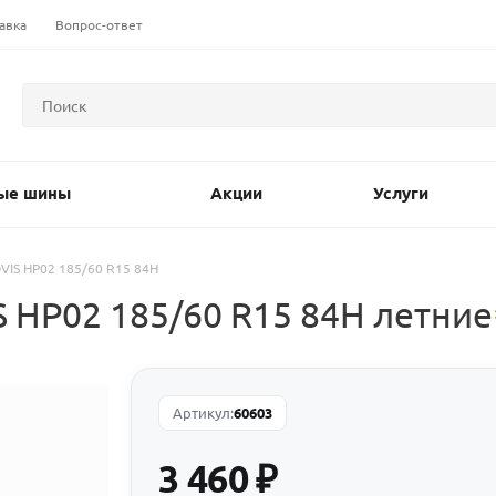
авка
Вопрос-ответ
ые шины
Акции
Услуги
IS HP02 185/60 R15 84H
HP02 185/60 R15 84H летние
Артикул:
60603
3 460
₽