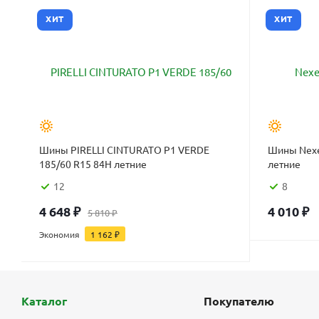
ХИТ
ХИТ
Шины PIRELLI CINTURATO P1 VERDE
Шины Nexe
185/60 R15 84H летние
летние
12
8
4 648
₽
4 010
₽
5 810
₽
Экономия
1 162
₽
Каталог
Покупателю