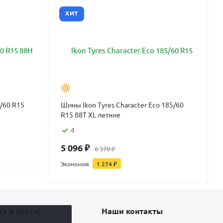
ХИТ
/60 R15
Шины Ikon Tyres Character Eco 185/60
R15 88T XL летние
4
5 096
₽
6 370
₽
Экономия
1 274
₽
а в курсе!
Наши контакты