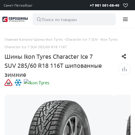
Санкт-Петербург
+7 981 081-08-40
Поиск по товарам
Главная
-
Каталог
-
Шины
-
Ikon Tyres
-
Character Ice 7 SUV
-
Ikon Tyres
Character Ice 7 SUV 285/60 R18 116T
Шины Ikon Tyres Character Ice 7
SUV 285/60 R18 116T шипованные
зимние