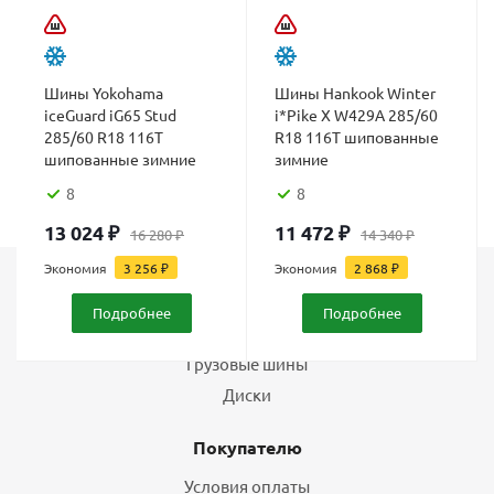
Шины Yokohama
Шины Hankook Winter
iceGuard iG65 Stud
i*Pike X W429A 285/60
285/60 R18 116T
R18 116T шипованные
шипованные зимние
зимние
8
8
13 024
₽
11 472
₽
16 280
₽
14 340
₽
Экономия
3 256
₽
Экономия
2 868
₽
Каталог
Подробнее
Подробнее
Шины
Грузовые шины
Диски
Покупателю
Условия оплаты