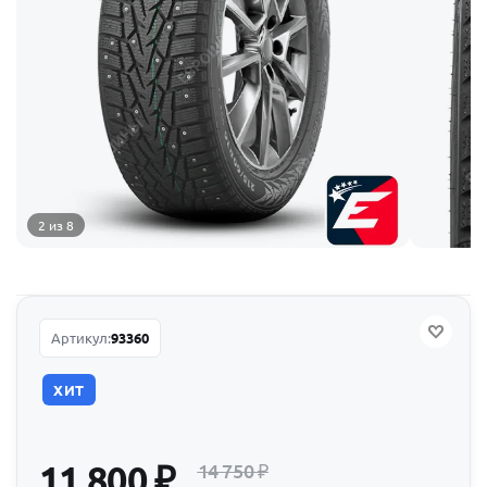
2 из 8
Артикул:
93360
ХИТ
11 800
₽
14 750
₽