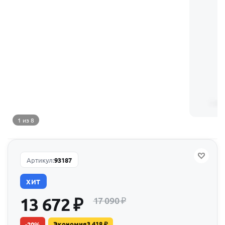
1 из 8
Артикул:
93187
ХИТ
13 672
₽
17 090
₽
Экономия
3 418
₽
-
20
%