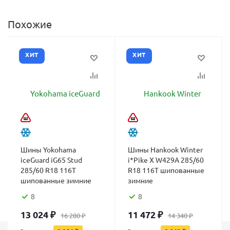
Похожие
ХИТ
ХИТ
Шины Yokohama
Шины Hankook Winter
iceGuard iG65 Stud
i*Pike X W429A 285/60
285/60 R18 116T
R18 116T шипованные
шипованные зимние
зимние
8
8
13 024
₽
11 472
₽
16 280
₽
14 340
₽