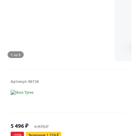
1 из 9
Артикул:
86136
5 496
₽
6 870
₽
-
20
%
Экономия
1 374
₽