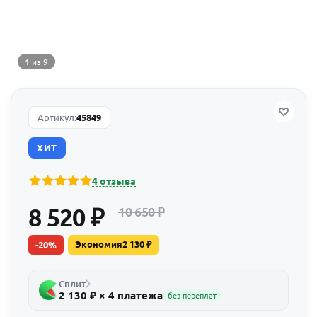
1 из 9
Артикул:
45849
ХИТ
4 отзыва
8 520
₽
10 650
₽
Экономия
2 130
₽
-
20
%
Сплит
2 130 ₽ × 4 платежа
без переплат