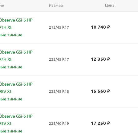
ие
Размер
Цена
bserve GSi-6 HP
10 740
₽
91H XL
215/45 R17
ные зимние
bserve GSi-6 HP
12 350
₽
97H XL
235/45 R17
ные зимние
bserve GSi-6 HP
15 560
₽
98V XL
235/45 R18
ные зимние
bserve GSi-6 HP
17 250
₽
93V XL
225/40 R19
ные зимние