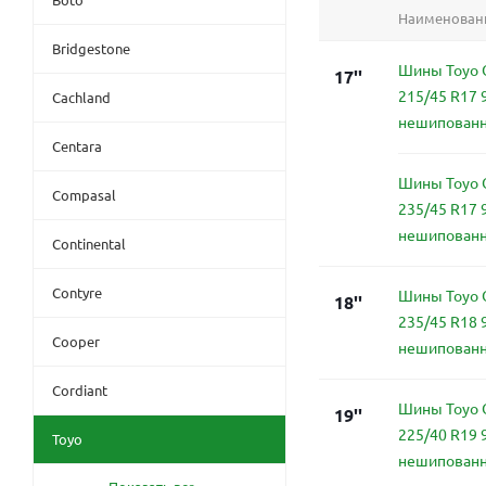
Наименован
Bridgestone
Шины Toyo O
17''
215/45 R17 
Cachland
нешипован
Centara
Шины Toyo O
Compasal
235/45 R17 
нешипован
Continental
Contyre
Шины Toyo O
18''
235/45 R18 
Cooper
нешипован
Cordiant
Шины Toyo O
19''
225/40 R19 
Toyo
нешипован