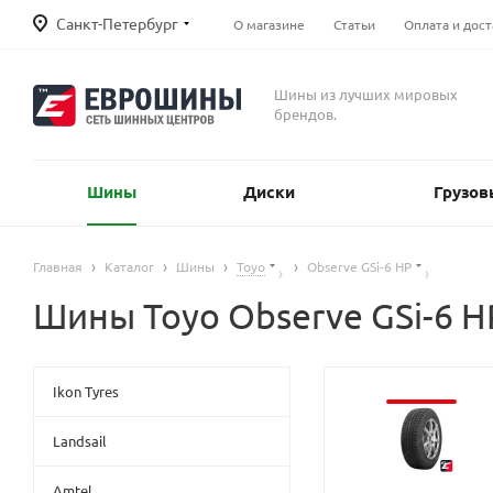
Санкт-Петербург
О магазине
Статьи
Оплата и дост
Шины из лучших мировых
брендов.
Шины
Диски
Грузов
Главная
Каталог
Шины
Toyo
Observe GSi-6 HP
Шины Toyo Observe GSi-6 H
Ikon Tyres
Landsail
Amtel