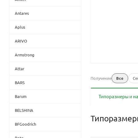
Antares
Aplus
ARIVO
Armstrong
Attar
Получение
Все
Се
BARS
Типоразмеры и н
Barum
BELSHINA
Типоразме
BFGoodrich
Boto