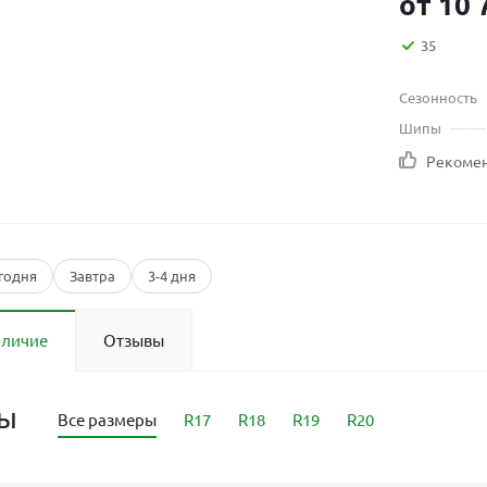
от
10 
35
Сезонность
Шипы
Рекоме
годня
Завтра
3-4 дня
аличие
Отзывы
ры
Все размеры
R17
R18
R19
R20