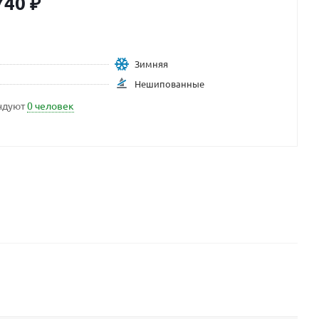
740
₽
Зимняя
Нешипованные
ндуют
0 человек