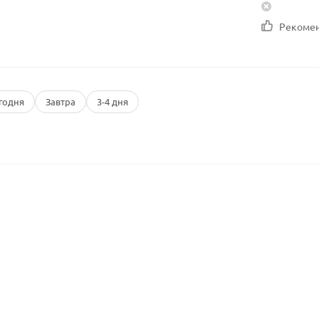
Рекоме
годня
Завтра
3-4 дня