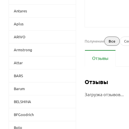
Antares
Aplus
ARIVO
Получение
Все
Се
Armstrong
Отзывы
Attar
BARS
Отзывы
Barum
Загрузка отзывов...
BELSHINA
BFGoodrich
Boto