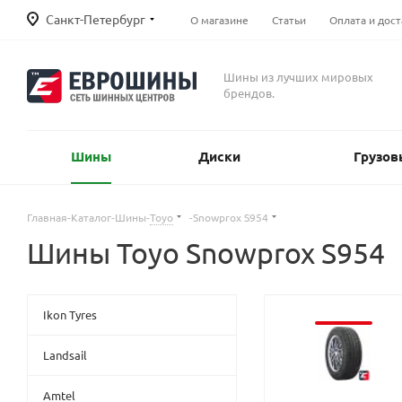
Санкт-Петербург
О магазине
Статьи
Оплата и дост
Шины из лучших мировых
брендов.
Шины
Диски
Грузов
Главная
-
Каталог
-
Шины
-
Toyo
-
Snowprox S954
Шины Toyo Snowprox S954
Ikon Tyres
Landsail
Amtel