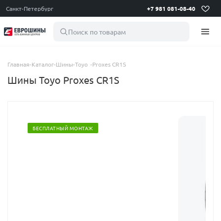
Санкт-Петербург
+7 981 081-08-40
Поиск по товарам
Главная
-
Каталог
-
Шины
-
Toyo
-
Proxes CR1S
Шины Toyo Proxes CR1S
БЕСПЛАТНЫЙ МОНТАЖ