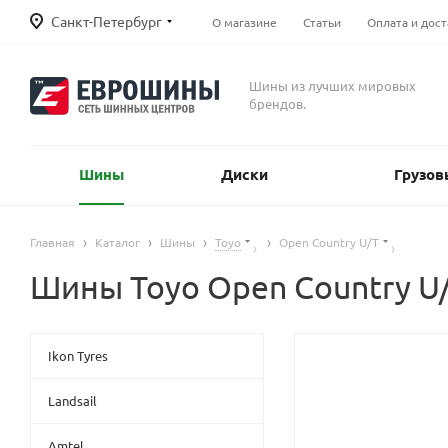
Санкт-Петербург
О магазине
Статьи
Оплата и дост
Шины из лучших мировых
брендов.
Шины
Диски
Грузов
Главная
Каталог
Шины
Toyo
Open Country U/T
Шины Toyo Open Country U
Ikon Tyres
Landsail
Amtel