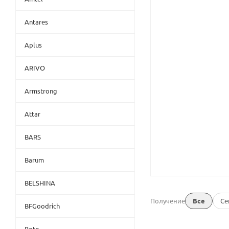
Antares
Aplus
ARIVO
Armstrong
Attar
BARS
Barum
BELSHINA
Получение
Все
Се
BFGoodrich
Boto