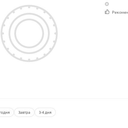
Рекоме
годня
Завтра
3-4 дня