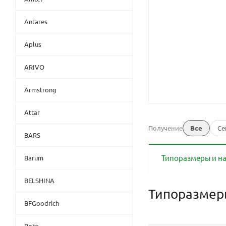
Antares
Aplus
ARIVO
Armstrong
Attar
Получение
Все
Се
BARS
Типоразмеры и н
Barum
BELSHINA
Типоразме
BFGoodrich
Boto