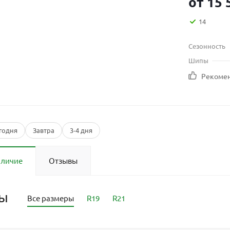
от
15 
14
Сезонность
Шипы
Рекоме
годня
Завтра
3-4 дня
аличие
Отзывы
ры
Все размеры
R19
R21