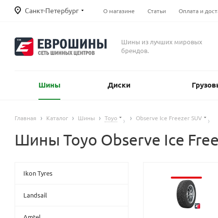
Санкт-Петербург
О магазине
Статьи
Оплата и дост
Шины из лучших мировых
брендов.
Шины
Диски
Грузов
Главная
Каталог
Шины
Toyo
Observe Ice Freezer SUV
Шины Toyo Observe Ice Fre
Ikon Tyres
Landsail
Amtel