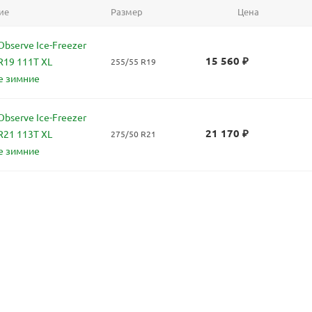
ие
Размер
Цена
bserve Ice-Freezer
15 560
₽
R19 111T XL
255/55 R19
е зимние
bserve Ice-Freezer
21 170
₽
R21 113T XL
275/50 R21
е зимние