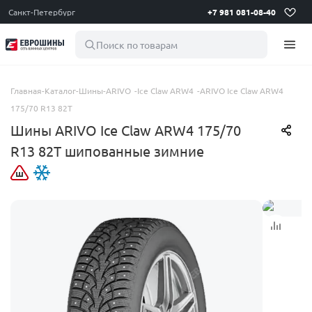
Санкт-Петербург
+7 981 081-08-40
Поиск по товарам
Главная
-
Каталог
-
Шины
-
ARIVO
-
Ice Claw ARW4
-
ARIVO Ice Claw ARW4
175/70 R13 82T
Шины ARIVO Ice Claw ARW4 175/70
R13 82T шипованные зимние