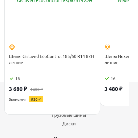
Шины Gislaved EcoControl 185/60 R14 82H
Шины Nexen N'Bl
летние
летние
16
16
3 680
₽
3 480
₽
4 600
₽
Каталог
Экономия
920
₽
Шины
Грузовые шины
Диски