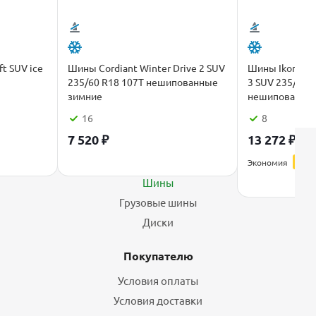
t SUV ice
Шины Cordiant Winter Drive 2 SUV
Шины Ikon Tyr
235/60 R18 107T нешипованные
3 SUV 235/60 
зимние
нешипованные
16
8
7 520
₽
13 272
₽
16 
Каталог
Экономия
3 31
Шины
Грузовые шины
Диски
Покупателю
Условия оплаты
Условия доставки