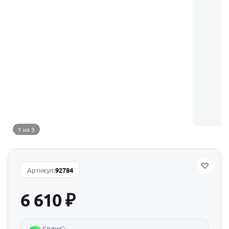
1 из 3
Артикул:
92784
6 610
₽
Сплит