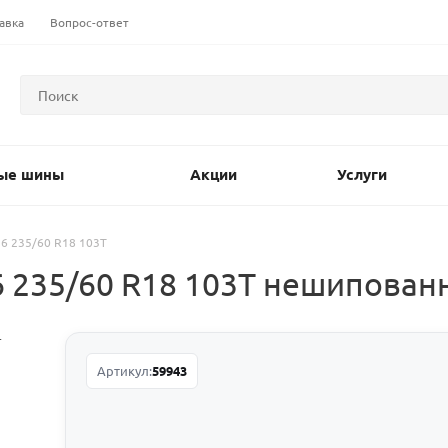
авка
Вопрос-ответ
ые шины
Акции
Услуги
26 235/60 R18 103T
6 235/60 R18 103T нешипова
Артикул:
59943