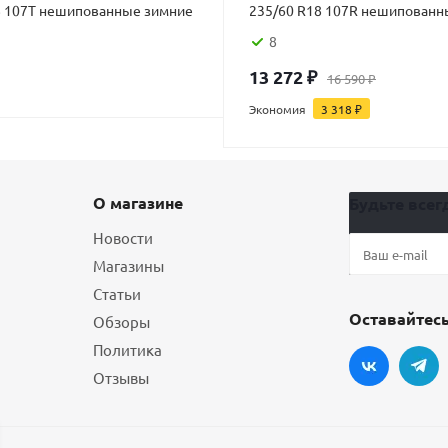
8 107T нешипованные зимние
235/60 R18 107R нешипованн
8
13 272
₽
16 590
₽
Экономия
3 318
₽
О магазине
Будьте всегд
Новости
Магазины
Статьи
Оставайтесь
Обзоры
Политика
Отзывы