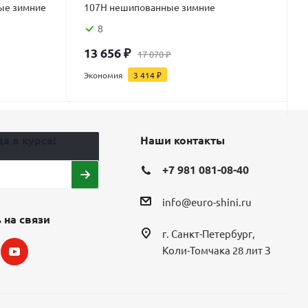
ые зимние
107H нешипованные зимние
8
13 656
₽
17 070
₽
Экономия
3 414
₽
а в курсе!
Наши контакты
+7 981 081-08-40
info@euro-shini.ru
 на связи
г. Санкт-Петербург,
Коли-Томчака 28 лит З