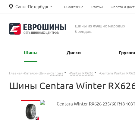
Санкт-Петербург
О магазине
Статьи
Оплата и дост
Шины из лучших мировых
брендов.
Шины
Диски
Грузов
Главная
-
Каталог
-
Шины
-
Centara
-
Winter RX626
-
Centara Winter RX6
Шины Centara Winter RX62