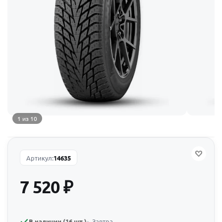
1 из 10
Артикул:
14635
7 520
₽
В наличии (16 шт.)
Завтра