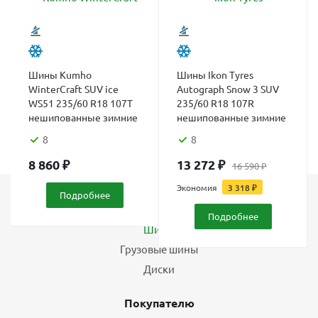
Шины Kumho
Шины Ikon Tyres
WinterCraft SUV ice
Autograph Snow 3 SUV
WS51 235/60 R18 107T
235/60 R18 107R
нешипованные зимние
нешипованные зимние
8
8
8 860
₽
13 272
₽
16 590
₽
Экономия
3 318
₽
Подробнее
Каталог
Подробнее
Шины
Грузовые шины
Диски
Покупателю