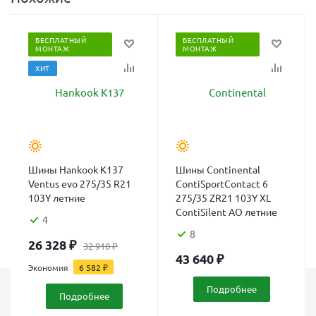
БЕСПЛАТНЫЙ
БЕСПЛАТНЫЙ
МОНТАЖ
МОНТАЖ
ХИТ
Шины Hankook K137
Шины Continental
Ventus evo 275/35 R21
ContiSportContact 6
103Y летние
275/35 ZR21 103Y XL
ContiSilent AO летние
4
8
26 328
₽
32 910
₽
43 640
₽
Экономия
6 582
₽
Подробнее
Подробнее
Каталог