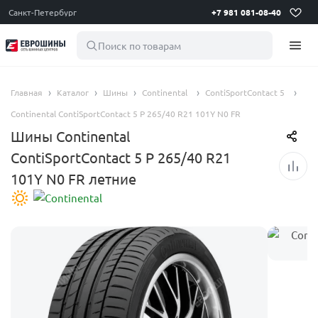
Санкт-Петербург
+7 981 081-08-40
Поиск по товарам
Главная
Каталог
Шины
Continental
ContiSportContact 5
Continental ContiSportContact 5 P 265/40 R21 101Y N0 FR
Шины Continental
ContiSportContact 5 P 265/40 R21
101Y N0 FR летние