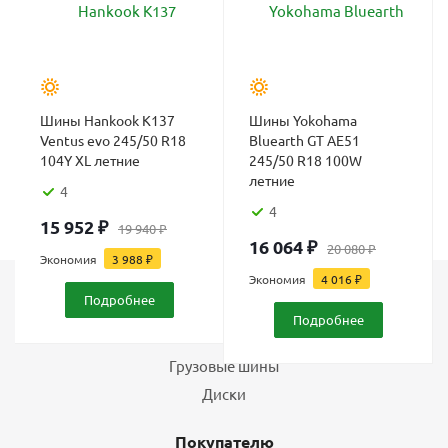
Шины Hankook K137
Шины Yokohama
Ventus evo 245/50 R18
Bluearth GT AE51
104Y XL летние
245/50 R18 100W
летние
4
4
15 952
₽
19 940
₽
16 064
₽
20 080
₽
Экономия
3 988
₽
Экономия
4 016
₽
Подробнее
Каталог
Подробнее
Шины
Грузовые шины
Диски
Покупателю