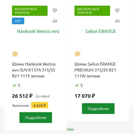
БЕСПЛАТНЫЙ
БЕСПЛАТНЫЙ
МОНТАЖ
МОНТАЖ
ХИТ
Шины Hankook Ventus
Шины Sailun ERANGE
evo SUV K137A 315/35
PREMIUM 315/35 R21
R21 111Y летние
111W летние
8
8
26 512
₽
17 070
₽
33 140
₽
Экономия
6 628
₽
Подробнее
Подробнее
Каталог
Шины