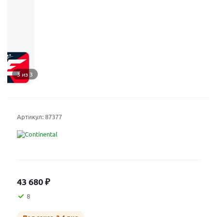
3 из 3
Артикул:
87377
43 680
₽
8