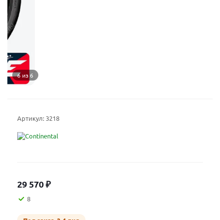
6 из 6
Артикул:
3218
29 570
₽
8