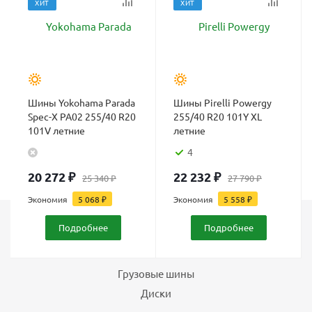
ХИТ
ХИТ
Шины Yokohama Parada
Шины Pirelli Powergy
Spec-X PA02 255/40 R20
255/40 R20 101Y XL
101V летние
летние
4
20 272
₽
22 232
₽
25 340
₽
27 790
₽
Экономия
5 068
₽
Экономия
5 558
₽
Подробнее
Подробнее
Каталог
Шины
Грузовые шины
Диски