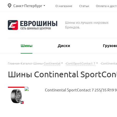
Санкт-Петербург
О магазине
Статьи
Оплата и дост
Шины из лучших мировых
брендов.
Шины
Диски
Грузов
Главная
-
Каталог
-
Шины
-
Continental
-
ContiSportContact 7
-
Continenta
Шины Continental SportCont