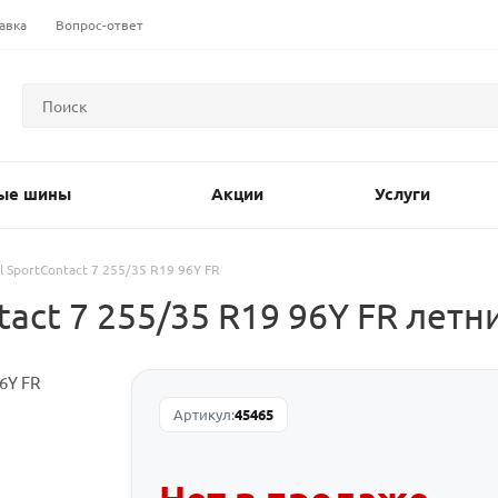
авка
Вопрос-ответ
ые шины
Акции
Услуги
l SportContact 7 255/35 R19 96Y FR
act 7 255/35 R19 96Y FR летн
Артикул:
45465