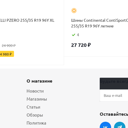
LLI PZERO 255/35 R19 96Y XL
Шины Continental ContiSportC
255/35 R19 96Y летние
4
27 720
₽
24 900
₽
4 980
₽
О магазине
Будьте всегд
Новости
Магазины
Статьи
Оставайтесь
Обзоры
Политика