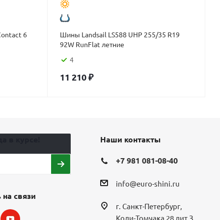
ontact 6
Шины Landsail LS588 UHP 255/35 R19
92W RunFlat летние
4
11 210
₽
а в курсе!
Наши контакты
+7 981 081-08-40
info@euro-shini.ru
 на связи
г. Санкт-Петербург,
Коли-Томчака 28 лит З