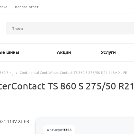
авка
Вопрос-ответ
ые шины
Акции
Услуги
860 S
Continental ContiWinterContact TS 860 S 275/50 R21 113V XL FR
erContact TS 860 S 275/50 R21
Артикул:
3355