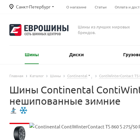
Санкт-Петербург
О магазине
Статьи
Оплата и дост
Шины из лучших мировых
брендов.
Шины
Диски
Грузов
Главная
Каталог
Шины
Continental
ContiWinterContact TS 
Шины Continental ContiWint
нешипованные зимние