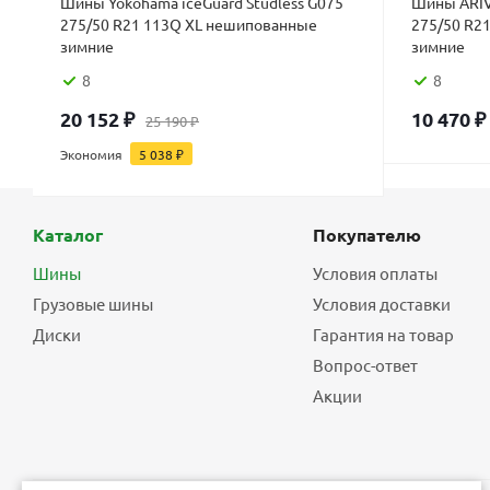
Шины Yokohama iceGuard Studless G075
Шины ARIV
275/50 R21 113Q XL нешипованные
275/50 R2
зимние
зимние
8
8
20 152
₽
10 470
₽
25 190
₽
Экономия
5 038
₽
Каталог
Покупателю
Шины
Условия оплаты
Грузовые шины
Условия доставки
Диски
Гарантия на товар
Вопрос-ответ
Акции