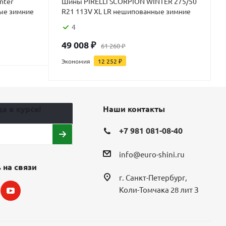
nter
Шины PIRELLI SCORPION WINTER 275/50
ые зимние
R21 113V XL LR нешипованные зимние
4
49 008
₽
61 260
₽
Экономия
12 252
₽
а в курсе!
Наши контакты
+7 981 081-08-40
info@euro-shini.ru
 на связи
г. Санкт-Петербург,
Коли-Томчака 28 лит З