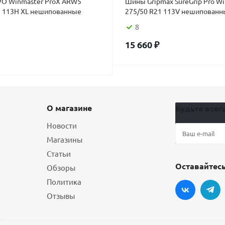
O Winmaster ProX ARW5
Шины Gripmax SureGrip Pro Wi
1 113H XL нешипованные
275/50 R21 113V нешипованн
8
15 660
₽
О магазине
Будьте всегд
Новости
Магазины
Статьи
Оставайтесь
Обзоры
Политика
Отзывы