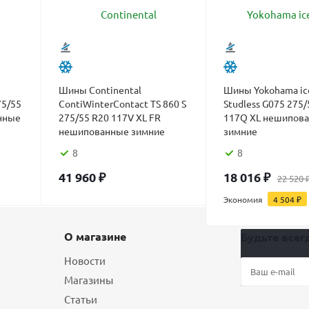
Шины Continental
Шины Yokohama ic
75/55
ContiWinterContact TS 860 S
Studless G075 275/
нные
275/55 R20 117V XL FR
117Q XL нешипов
нешипованные зимние
зимние
8
8
41 960
₽
18 016
₽
22 520
Экономия
4 504
₽
О магазине
Будьте всегд
Новости
Магазины
Статьи