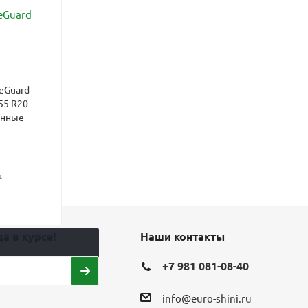
eGuard
55 R20
анные
₽
а в курсе!
Наши контакты
+7 981 081-08-40
info@euro-shini.ru