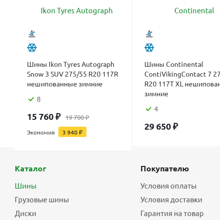
Шины Ikon Tyres Autograph
Шины Continental
Snow 3 SUV 275/55 R20 117R
ContiVikingContact 7 2
нешипованные зимние
R20 117T XL нешипова
зимние
8
4
15 760
₽
19 700
₽
29 650
₽
Экономия
3 940
₽
Каталог
Покупателю
Шины
Условия оплаты
Грузовые шины
Условия доставки
Диски
Гарантия на товар