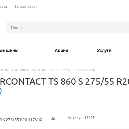
авка
Вопрос-ответ
ые шины
Акции
Услуги
NTINENTAL WINTERCONTACT TS 860 S 275/55 R20 117V XL
ONTACT TS 860 S 275/55 R20
Артикул:
13607