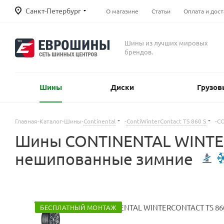
Санкт-Петербург
О магазине
Статьи
Оплата и дост
Шины из лучших мировых
брендов.
Шины
Диски
Грузов
Главная
-
Каталог
-
Шины
-
Continental
-
ContiWinterContact TS 860 S
-
CO
Шины CONTINENTAL WINTERC
нешипованные зимние
БЕСПЛАТНЫЙ МОНТАЖ