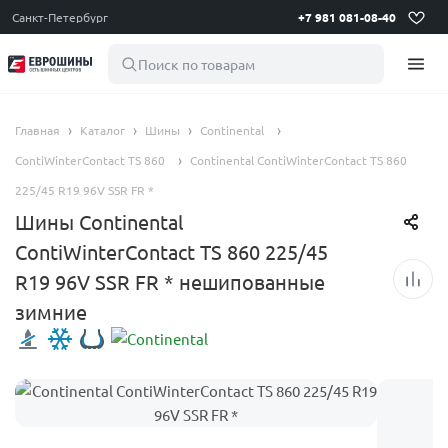
Санкт-Петербург
+7 981 081-08-40
Поиск по товарам
Главная
Каталог
Шины
Continental
ContiWinterContact TS 860
Continental ContiWinterContact TS 860
225/45 R19 96V SSR FR *
Шины Continental
ContiWinterContact TS 860 225/45
R19 96V SSR FR * нешипованные
зимние