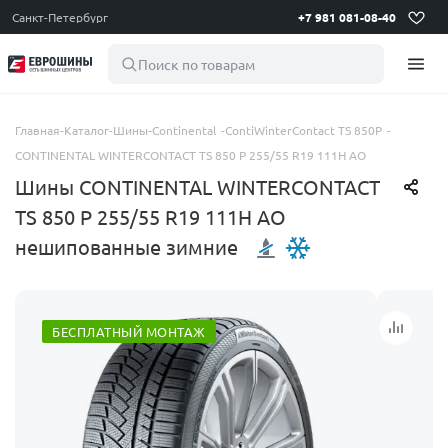
Санкт-Петербург
+7 981 081-08-40
Поиск по товарам
Главная
-
Каталог
-
Шины
-
Continental
-
ContiWinterContact TS 850P
-
CONTINENTAL WINTERCONTACT TS 850 P 255/55 R19 111H AO
Шины CONTINENTAL WINTERCONTACT
TS 850 P 255/55 R19 111H AO
нешипованные зимние
БЕСПЛАТНЫЙ МОНТАЖ