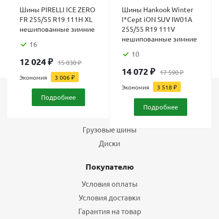
Шины PIRELLI ICE ZERO
Шины Hankook Winter
FR 255/55 R19 111H XL
I*Cept iON SUV IW01A
нешипованные зимние
255/55 R19 111V
нешипованные зимние
16
10
12 024
₽
15 030
₽
14 072
₽
17 590
₽
Экономия
3 006
₽
Экономия
3 518
₽
Подробнее
Каталог
Подробнее
Шины
Грузовые шины
Диски
Покупателю
Условия оплаты
Условия доставки
Гарантия на товар