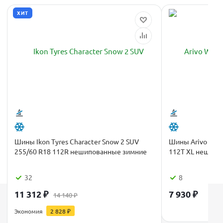
ХИТ
Шины Ikon Tyres Character Snow 2 SUV
Шины Arivo Win
255/60 R18 112R нешипованные зимние
112T XL нешипо
32
8
11 312
₽
7 930
₽
14 140
₽
Каталог
Экономия
2 828
₽
Шины