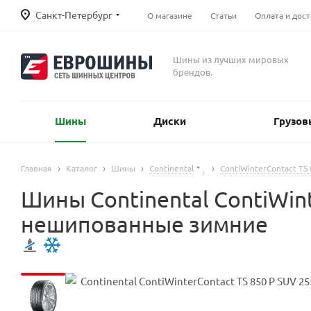
Санкт-Петербург
О магазине
Статьи
Оплата и дост
Шины из лучших мировых
брендов.
Шины
Диски
Грузов
Главная
Каталог
Шины
Continental
ContiWinterContact TS
Шины Continental ContiWint
нешипованные зимние