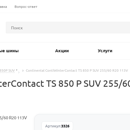
авка
Вопрос-ответ
ые шины
Акции
Услуги
 850P SUV
Continental ContiWinterContact TS 850 P SUV 255/60 R20 113V
erContact TS 850 P SUV 255/6
Артикул:
3326