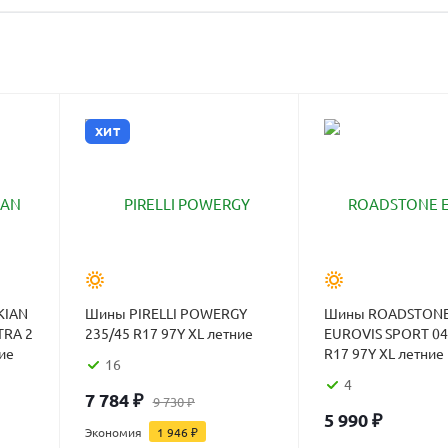
ХИТ
KIAN
Шины PIRELLI POWERGY
Шины ROADSTON
TRA 2
235/45 R17 97Y XL летние
EUROVIS SPORT 04
ие
R17 97Y XL летние
16
4
7 784
₽
9 730
₽
5 990
₽
Экономия
1 946
₽