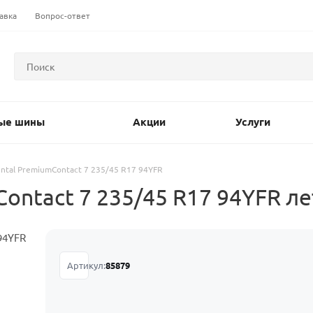
авка
Вопрос-ответ
ые шины
Акции
Услуги
ental PremiumContact 7 235/45 R17 94YFR
ontact 7 235/45 R17 94YFR л
Артикул:
85879