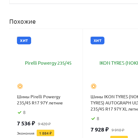
Похожие
ХИТ
ХИТ
Шины Pirelli Powergy
Шины IKON TYRES (NO
235/45 R17 97Y летние
TYRES) AUTOGRAPH UL
235/45 R17 97Y XL летн
8
8
7 536
₽
9 420
₽
7 928
₽
9 910
₽
Экономия
1 884
₽