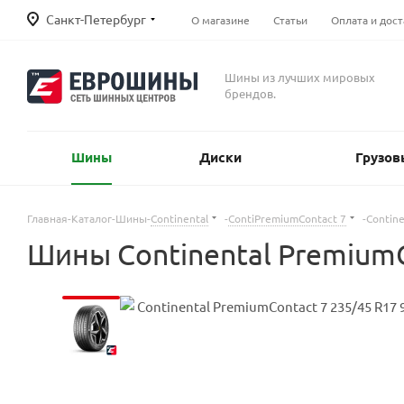
Санкт-Петербург
О магазине
Статьи
Оплата и дост
Шины из лучших мировых
брендов.
Шины
Диски
Грузов
Главная
-
Каталог
-
Шины
-
Continental
-
ContiPremiumContact 7
-
Contin
Шины Continental PremiumC